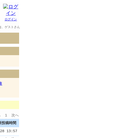
ログイン
は、
ゲスト
さん
康
へ
1
次へ
新投稿時間
28 13:57