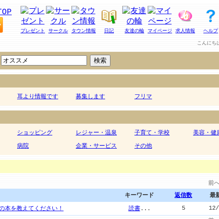
プレゼント
サークル
タウン情報
日記
友達の輪
マイページ
求人情報
ヘルプ
こんにち
耳より情報です
募集します
フリマ
ショッピング
レジャー・温泉
子育て・学校
美容・健
病院
企業・サービス
その他
前
キーワード
返信数
最
5
12/
の本を教えてください！
読書
...