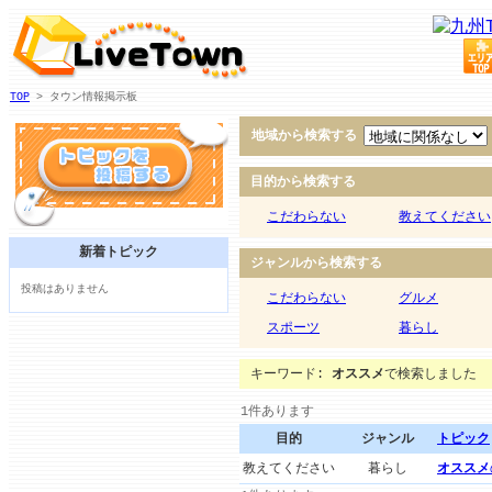
TOP
> タウン情報掲示板
地域から検索する
目的から検索する
こだわらない
教えてください
新着トピック
ジャンルから検索する
投稿はありません
こだわらない
グルメ
スポーツ
暮らし
キーワード:
オススメ
で検索しました
1
件あります
目的
ジャンル
トピック
教えてください
暮らし
オススメ