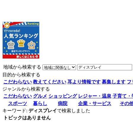
地域から検索する
目的から検索する
こだわらない
教えてください
耳より情報です
募集します
フ
ジャンルから検索する
こだわらない
グルメ
ショッピング
レジャー・温泉
子育て・
スポーツ
暮らし
病院
企業・サービス
その
キーワード:
ディスプレイ
で検索しました
トピックはありません